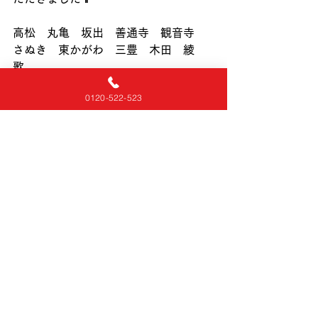
高松　丸亀　坂出　善通寺　観音寺　
さぬき　東かがわ　三豊　木田　綾
歌　
仲多度
0120-522-523
【離島は対応しておりません】🙇‍♂️
各エリアの担当スタッフが対応します
👷‍♂️
細かいことからなんでも香川の水漏
れ・つまり修理・漏水調査はさぬき水
道センターまで、お気軽にご相談くだ
さい👩
さぬき水道センター
〜まかせて安心〜
〜水のトラブル迅速修理〜