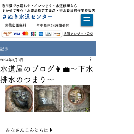
香川県で水漏れやトイレつまり・水道修理なら
まかせて安心！水道局指定工事店・排水管清掃作業監督店
さぬき水道センター
​見積出張無料
年中無休24時間受付
各種クレジットOK!
記事
2024年3月3日
水道屋のブログ👩‍💼〜下水
排水のつまり〜
みなさんこんにちは👩