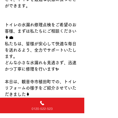
ができます。
トイレの水漏れ修理点検をご希望のお
客様、まずは私たちにご相談ください
👩‍💼
私たちは、皆様が安心して快適な毎日
を送れるよう、全力でサポートいたし
ます。
どんな小さな水漏れも見逃さず、迅速
かつ丁寧に修理を行います✨
本日は、観音寺市植田町での、トイレ
リフォームの様子をご紹介させていた
だきました👩
高松　丸亀　坂出　善通寺　観音寺　
0120-522-523
さぬき　東かがわ　三豊　木田　綾