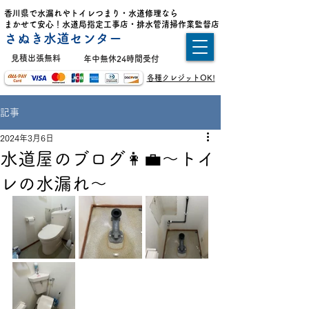
香川県で水漏れやトイレつまり・水道修理なら
まかせて安心！水道局指定工事店・排水管清掃作業監督店
さぬき水道センター
​見積出張無料
年中無休24時間受付
各種クレジットOK!
記事
2024年3月6日
水道屋のブログ👩‍💼〜トイ
レの水漏れ〜