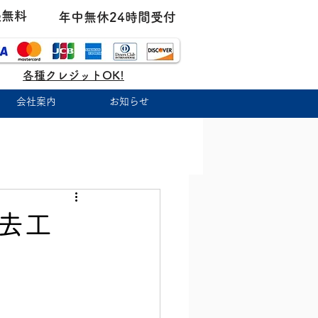
張無料
年中無休24時間受付
各種クレジットOK!
会社案内
お知らせ
除去工