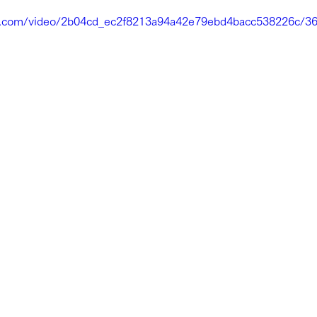
tic.com/video/2b04cd_ec2f8213a94a42e79ebd4bacc538226c/3