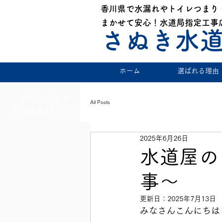
香川県で水漏れやトイレつまり
まかせて安心！水道局指定工事
さぬき水
ホーム
選ばれる理由
お問い合わせ
All Posts
0120-522-523
2025年6月26日
水道屋のブ
事〜
更新日：
2025年7月13日
みなさんこんにちは