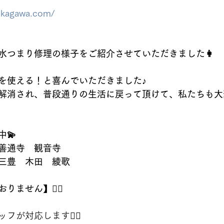
-kagawa.com/
水つまり修理の様子をご紹介させていただきました👩
を使える！と喜んでいただきました♪
解消され、普段通りの生活に戻って頂けて、私たちも大
中💫
善通寺　観音寺　
三豊　木田　綾歌　
ません】🙇‍♂️
が対応します👷‍♂️