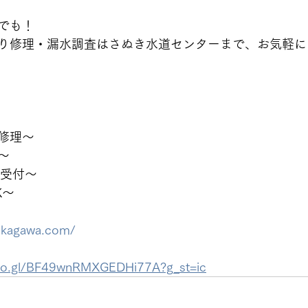
でも！
り修理・漏水調査はさぬき水道センターまで、お気軽に
修理〜
〜
間受付〜
K〜
-kagawa.com/
goo.gl/BF49wnRMXGEDHi77A?g_st=ic