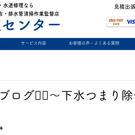
・水道修理なら
​見積出
店・排水管清掃作業監督店
道センター
サービス内容
お客様の声・よくある質問
ログ👩‍⚕️〜下水つまり
